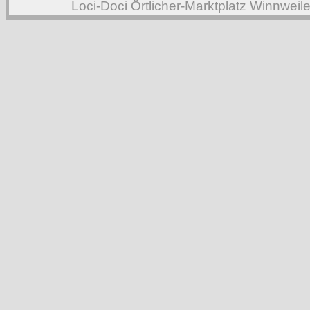
Loci-Doci Örtlicher-Marktplatz Winnweil