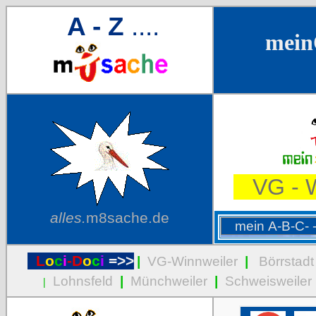
A - Z
....
meinO
VG - W
alles.
m8sache.de
L
o
c
i
-D
o
c
i
=>>
|
VG-Winnweiler
|
Börrstadt
Lohnsfeld
|
Münchweiler
|
Schweisweiler
|