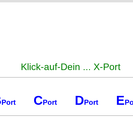
Klick-auf-Dein ... X-Port
B
C
D
E
Port
Port
Port
Po