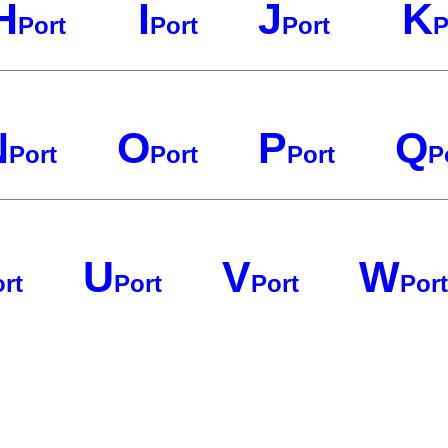
H
I
J
K
Port
Port
Port
P
N
O
P
Q
Port
Port
Port
P
U
V
W
rt
Port
Port
Port