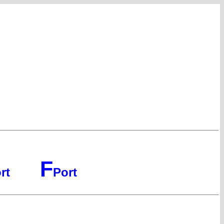
F
rt
Port