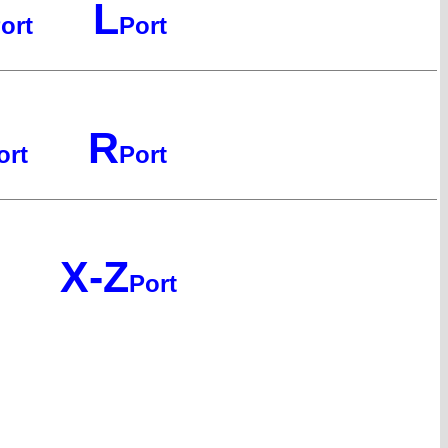
L
ort
Port
R
ort
Port
X-Z
Port