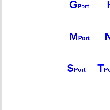
G
Port
M
Port
S
T
Port
Po