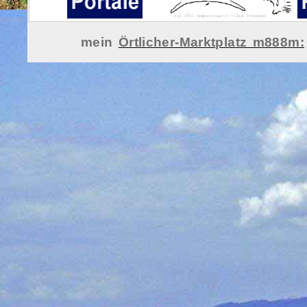
mein
Örtlicher-Marktplatz m888m: