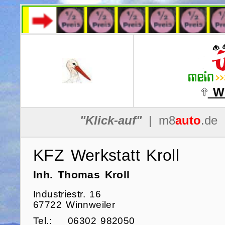
Wi
KFZ Werkstatt Kroll
Inh. Thomas Kroll
Industriestr. 16
67722 Winnweiler
Tel.:
06302 982050