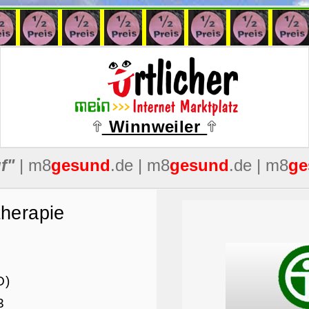
Winnweiler
therapie
O)
3