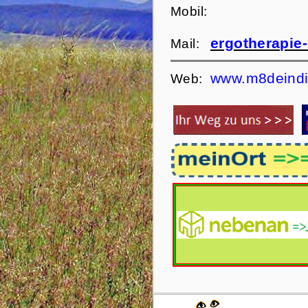
Mobil:
ergotherapie
Mail:
www.m8deindi
Web: