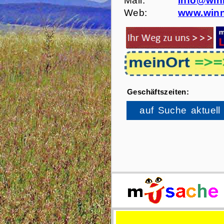
Mail:
info@win
Web:
www.winn