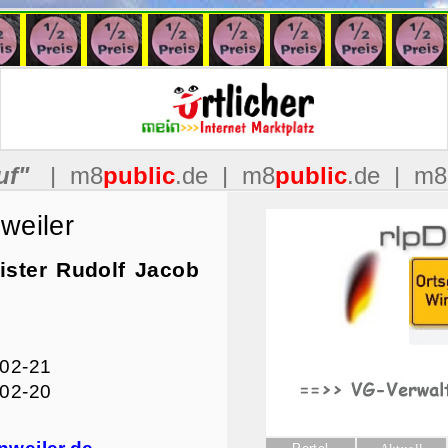
weiler
ster Rudolf Jacob
602-21
602-20