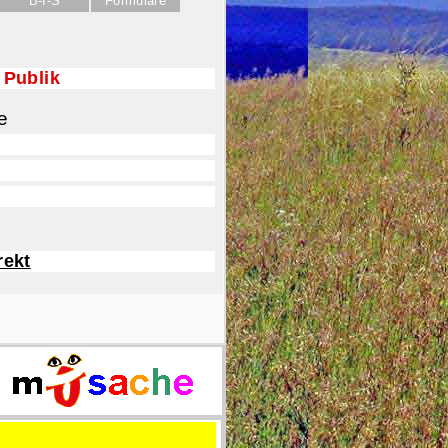
 Publik
e
rekt