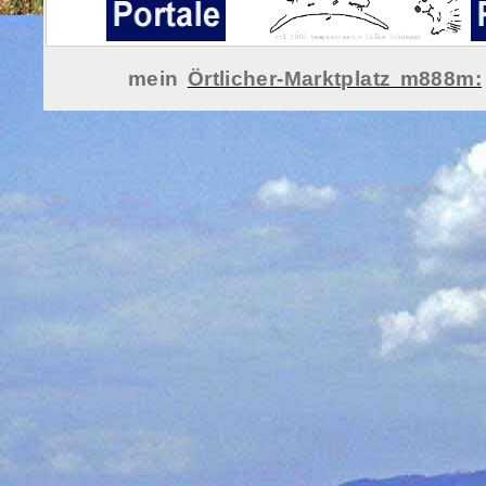
mein
Örtlicher-Marktplatz m888m: