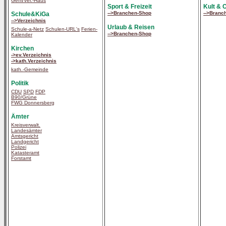
Gem/Ver.-Haus
Sport & Freizeit
Kult & 
-->Branchen-Shop
-->Branc
Schule&KiGa
-->Verzeichnis
Urlaub & Reisen
Schule-a-Netz
Schulen-URL's
Ferien-
-->Branchen-Shop
Kalender
Kirchen
->ev.Verzeichnis
->kath.Verzeichnis
kath.-Gemeinde
Politik
CDU
SPD
FDP
B90/Grüne
FWG Donnersberg
Ämter
Kreisverwalt.
Landesämter
Amtsgericht
Landgericht
Polizei
Katasteramt
Forstamt