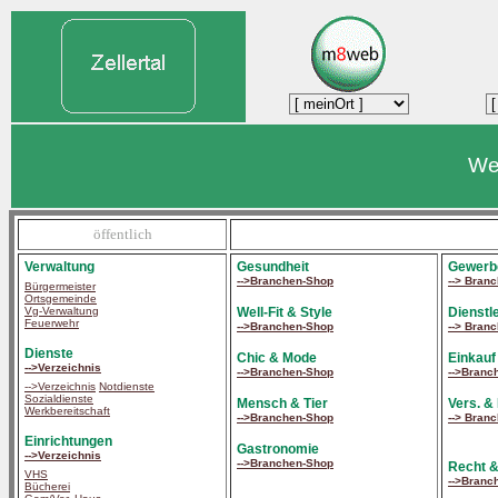
We
öffentlich
Verwaltung
Gesundheit
Gewerb
-->Branchen-Shop
--> Bran
Bürgermeister
Ortsgemeinde
Well-Fit & Style
Dienstle
Vg-Verwaltung
Feuerwehr
-->Branchen-Shop
--> Bran
Dienste
Chic & Mode
Einkauf
-->Verzeichnis
-->Branchen-Shop
-->Branc
-->Verzeichnis
Notdienste
Sozialdienste
Mensch & Tier
Vers. &
Werkbereitschaft
-->Branchen-Shop
--> Bran
Einrichtungen
Gastronomie
-->Verzeichnis
-->Branchen-Shop
Recht &
VHS
-->Branc
Bücherei