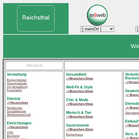
We
öffentlich
Verwaltung
Gesundheit
Verkehr
Rocken
-->Branchen-Shop
Bürgermeister
-->Verzei
Ortsgemeinde
Well-Fit & Style
Vg-Verwaltung
Feuerwehr
Gewerb
-->Branchen-Shop
--> Bran
Dienste
Chic & Mode
-->Verzeichnis
Dienstle
-->Branchen-Shop
--> Bran
Notdienste
Sozialdienste
Mensch & Tier
Dienstlei
Werkbereitschaft
-->Branchen-Shop
Einkauf
Einrichtungen
Gastronomie
-->Branc
-->Verzeichnis
-->Branchen-Shop
VHS
Vers. &
Bürgerhaus
Bücherei
--> Bran