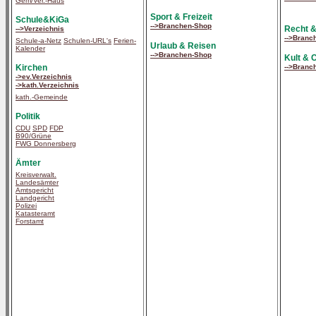
Gem/Ver.-Haus
Sport & Freizeit
Schule&KiGa
-->Branchen-Shop
Recht &
-->Verzeichnis
-->Branc
Schule-a-Netz
Schulen-URL's
Ferien-
Urlaub & Reisen
Kalender
-->Branchen-Shop
Kult & 
-->Branc
Kirchen
->ev.Verzeichnis
->kath.Verzeichnis
kath.-Gemeinde
Politik
CDU
SPD
FDP
B90/Grüne
FWG Donnersberg
Ämter
Kreisverwalt.
Landesämter
Amtsgericht
Landgericht
Polizei
Katasteramt
Forstamt